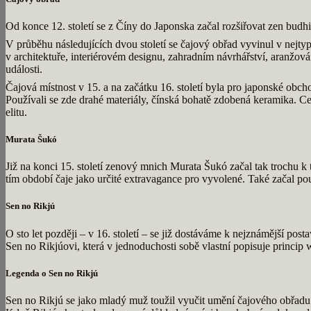
Od konce 12. století se z Číny do Japonska začal rozšiřovat zen budh
V průběhu následujících dvou století se čajový obřad vyvinul v nejtyp
v architektuře, interiérovém designu, zahradním návrhářství, aranžová
události.
Čajová místnost v 15. a na začátku 16. století byla pro japonské obcho
Používali se zde drahé materiály, čínská bohatě zdobená keramika. Ce
elitu.
Murata Šukó
Již na konci 15. století zenový mnich Murata Šukó začal tak trochu k
tím období čaje jako určité extravagance pro vyvolené. Také začal p
Sen no Rikjú
O sto let později – v 16. století – se již dostáváme k nejznámější po
Sen no Rikjúovi, která v jednoduchosti sobě vlastní popisuje princip 
Legenda o Sen no Rikjú
Sen no Rikjú se jako mladý muž toužil vyučit umění čajového obřadu.