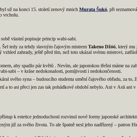
byl už na konci 15. století zenový mnich
Murata Šukó
, při seznamov
o vrcholu.
sobě vlastní popisuje princip wabi-sabi.
u. Šel tedy za tehdy slavným čajovým mistrem
Takeno Džóó
, který mu
 vzhled zahrady, ještě před tím, než toto ukázal svému mistrovi, za
stromem, aby spadlo pár květů . Nevím, ale japonskou třešni máme na zah
wabi-sabi – v kráse nedokonalosti, pomíjivosti i nedokončenosti.
okáral svého syna – budoucího studenta umění čajového obřadu, za to, ž
etí a to asi přeci jen zas tak pohádkové období nebylo. Ani v Asii ani v
přístup k estetice jednoduchosti rozvinul nové formy japonské architekt
ženým již za svého života. To ale špatně nesl jeho nadřízený – patron Hi