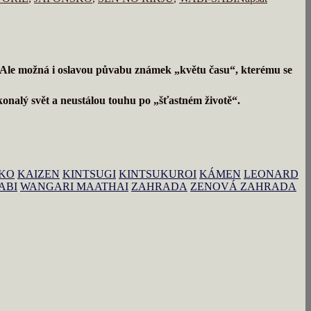
í. Ale možná i oslavou půvabu známek „květu času“, kterému se
konalý svět a neustálou touhu po „šťastném životě“.
KO
KAIZEN
KINTSUGI
KINTSUKUROI
KÁMEN
LEONARD
ABI
WANGARI MAATHAI
ZAHRADA
ZENOVÁ ZAHRADA