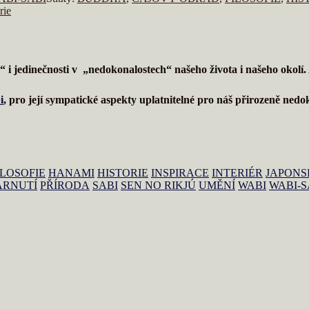
rie
h“ i jedinečnosti v „nedokonalostech“ našeho života i našeho okol
i
, pro její sympatické aspekty uplatnitelné pro náš přirozeně nedo
ILOSOFIE
HANAMI
HISTORIE
INSPIRACE
INTERIÉR
JAPONS
ÁRNUTÍ
PŘÍRODA
SABI
SEN NO RIKJÚ
UMĚNÍ
WABI
WABI-S