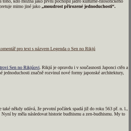
za toho, kdo možná jako první pochopil jádro kulturně-filosofického
rpretuje mimo jiné jako
„moudrost přirozené jednoduchosti“.
komentář
pro text s názvem Legenda o Sen no Rikjú
trovi Sen no Rikjúovi
. Rikjú je opravdu i v současnosti Japonci ctěn a
ené jednoduchosti značně rozvinul nové formy japonské architektury,
aké někdy udává, že prvotní počátek spadá již do roku 563 př. n. l.,
a. Nyní by měla následovat historie budhismu a zen-budhismu. My to