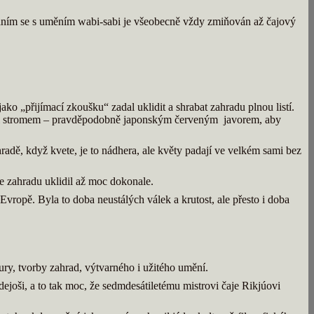
áním se s uměním wabi-sabi je všeobecně vždy zmiňován až čajový
jako „přijímací zkoušku“ zadal uklidit a shrabat zahradu plnou listí.
třásl stromem – pravděpodobně japonským červeným javorem, aby
radě, když kvete, je to nádhera, ale květy padají ve velkém sami bez
e zahradu uklidil až moc dokonale.
 Evropě. Byla to doba neustálých válek a krutost, ale přesto i doba
ury, tvorby zahrad, výtvarného i užitého umění.
dejoši, a to tak moc, že sedmdesátiletému mistrovi čaje Rikjúovi