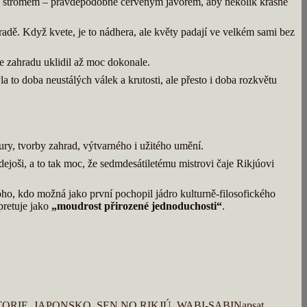
ásl stromem – pravděpodobně červeným javorem, aby několik krásně
radě. Když kvete, je to nádhera, ale květy padají ve velkém sami bez
e zahradu uklidil až moc dokonale.
a to doba neustálých válek a krutosti, ale přesto i doba rozkvětu
ury, tvorby zahrad, výtvarného i užitého umění.
dejoši, a to tak moc, že sedmdesátiletému mistrovi čaje Rikjúovi
oho, kdo možná jako první pochopil jádro kulturně-filosofického
pretuje jako
„moudrost přirozené jednoduchosti“
.
TORIE
,
JAPONSKO
,
SEN NO RIKJÚ
,
WABI-SABI
Napsat