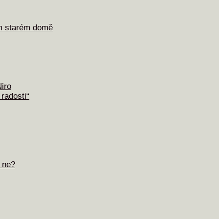
em starém domě
iro
radosti“
 ne?