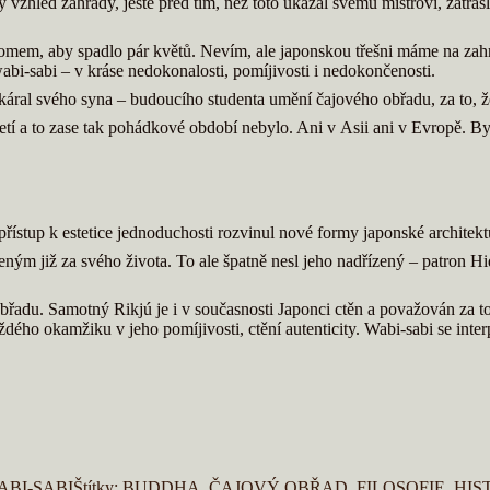
 vzhled zahrady, ještě před tím, než toto ukázal svému mistrovi, zatř
stromem, aby spadlo pár květů. Nevím, ale japonskou třešni máme na zah
wabi-sabi – v kráse nedokonalosti, pomíjivosti i nedokončenosti.
okáral svého syna – budoucího studenta umění čajového obřadu, za to, ž
letí a to zase tak pohádkové období nebylo. Ani v Asii ani v Evropě. Byl
přístup k estetice jednoduchosti rozvinul nové formy japonské architekt
ženým již za svého života. To ale špatně nesl jeho nadřízený – patron Hi
 obřadu. Samotný Rikjú je i v současnosti Japonci ctěn a považován za t
dého okamžiku v jeho pomíjivosti, ctění autenticity. Wabi-sabi se inter
ABI-SABI
Štítky:
BUDDHA
,
ČAJOVÝ OBŘAD
,
FILOSOFIE
,
HIS