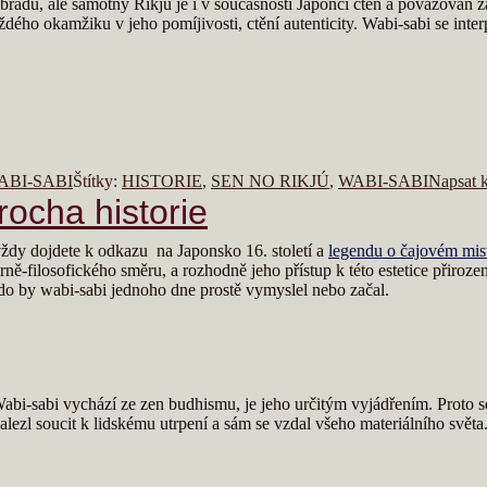
obřadu, ale samotný Rikjú je i v současnosti Japonci ctěn a považován 
dého okamžiku v jeho pomíjivosti, ctění autenticity. Wabi-sabi se inte
ABI-SABI
Štítky:
HISTORIE
,
SEN NO RIKJÚ
,
WABI-SABI
Napsat 
rocha historie
vždy dojdete k odkazu na Japonsko 16. století a
legendu o čajovém mis
ně-filosofického směru, a rozhodně jeho přístup k této estetice přiroz
do by wabi-sabi jednoho dne prostě vymyslel nebo začal.
i-sabi vychází ze zen budhismu, je jeho určitým vyjádřením. Proto se t
ezl soucit k lidskému utrpení a sám se vzdal všeho materiálního svět