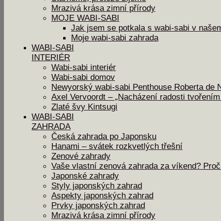
Mrazivá krása zimní přírody
MOJE WABI-SABI
Jak jsem se potkala s wabi-sabi v naš
Moje wabi-sabi zahrada
WABI-SABI
INTERIÉR
Wabi-sabi interiér
Wabi-sabi domov
Newyorský wabi-sabi Penthouse Roberta de N
Axel Vervoordt – „Nacházení radosti tvořením 
Zlaté švy Kintsugi
WABI-SABI
ZAHRADA
Česká zahrada po Japonsku
Hanami – svátek rozkvetlých třešní
Zenové zahrady
Vaše vlastní zenová zahrada za víkend? Proč
Japonské zahrady
Styly japonských zahrad
Aspekty japonských zahrad
Prvky japonských zahrad
Mrazivá krása zimní přírody