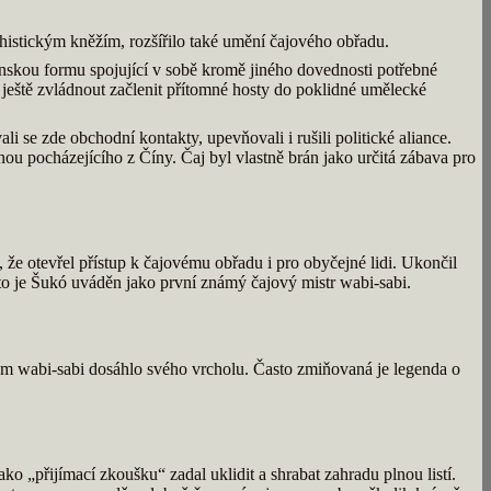
dhistickým kněžím, rozšířilo také umění čajového obřadu.
čenskou formu spojující v sobě kromě jiného dovednosti potřebné
l ještě zvládnout začlenit přítomné hosty do poklidné umělecké
li se zde obchodní kontakty, upevňovali i rušili politické aliance.
ou pocházejícího z Číny. Čaj byl vlastně brán jako určitá zábava pro
že otevřel přístup k čajovému obřadu i pro obyčejné lidi. Ukončil
to je Šukó uváděn jako první známý čajový mistr wabi-sabi.
m wabi-sabi dosáhlo svého vrcholu. Často zmiňovaná je legenda o
 „přijímací zkoušku“ zadal uklidit a shrabat zahradu plnou listí.