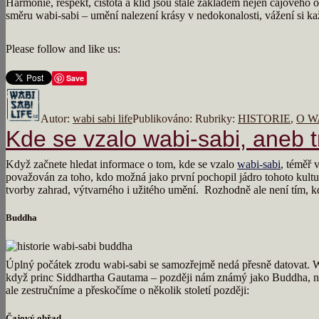
Harmonie, respekt, čistota a klid jsou stále základem nejen čajového 
směru wabi-sabi – umění nalezení krásy v nedokonalosti, vážení si kaž
Please follow and like us:
Save
Autor:
wabi sabi life
Publikováno:
Rubriky:
HISTORIE
,
O W
Kde se vzalo wabi-sabi, aneb t
Když začnete hledat informace o tom, kde se vzalo
wabi-sabi
, téměř 
považován za toho, kdo možná jako první pochopil jádro tohoto kultur
tvorby zahrad, výtvarného i užitého umění. Rozhodně ale není tím, k
Buddha
Úplný počátek zrodu wabi-sabi se samozřejmě nedá přesně datovat. Wab
když princ Siddhartha Gautama – později nám známý jako Buddha, nal
ale zestručníme a přeskočíme o několik století později:
Čajový obřad