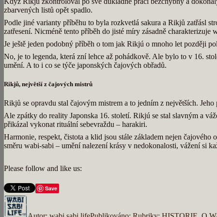
Když Rikjú zkontroloval po své důkladné práci bezchybný a dokonalý
zbarvených listů opět spadlo.
Podle jiné varianty příběhu to byla rozkvetlá sakura a Rikjů zatřásl 
zatřesení. Nicméně tento příběh do jisté míry zásadně charakterizuje 
Je ještě jeden podobný příběh o tom jak Rikjú o mnoho let později p
No, je to legenda, která zní lehce až pohádkově. Ale bylo to v 16. sto
umění. A to i co se týče japonských čajových obřadů.
Rikjů, největší z čajových mistrů
Rikjů se opravdu stal čajovým mistrem a to jedním z největších. Jeho 
Ale zpátky do reality Japonska 16. století. Rikjú se stal slavným a vá
přikázal vykonat rituální sebevraždu – harakiri.
Harmonie, respekt, čistota a klid jsou stále základem nejen čajového
směru wabi-sabi – umění nalezení krásy v nedokonalosti, vážení si kaž
Please follow and like us:
Save
Autor:
wabi sabi life
Publikováno:
Rubriky:
HISTORIE
,
O W