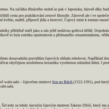
ismus. Na začátku třináctého století se pak v Japonsku, hlavně díky bu
ičtější cestu pro praktikování zenové filosofie. Zároveň ale i ve spole
ní květin, malbě, přípravě jídla a herectví. Čajový mistr k tomuto muse
dníky přibližně totéž jako u nás ještě nedávno golfová hřiště. Dojednáva
lkově to byla estetika opulentnosti a přehnaného ornamentalismu, většin
 těmto dosavadním pravidlům čajových obřadu rebelovat. Například tím, 
oužívat obyčejnou nezdobnou keramiku vyrobenou místními lidmi. I pro
stavě wabi-sabi – čajovému mistrovi
Sen no Rikjú
(1522-1591), pod který
wabi-sabi.
 Šel tedy za tehdy slavným čajovým mistrem Takeno Džóó, který mu jako