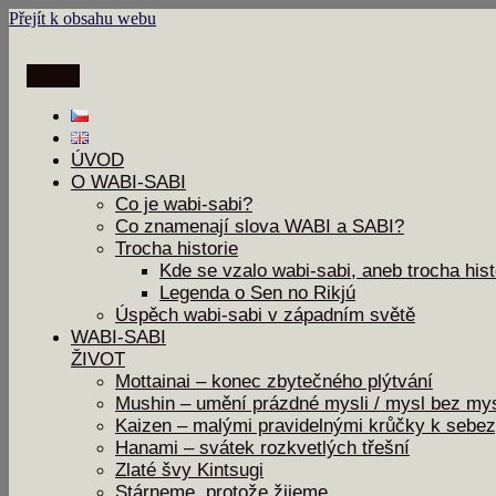
Přejít k obsahu webu
Menu
ÚVOD
O WABI-SABI
Co je wabi-sabi?
Co znamenají slova WABI a SABI?
Trocha historie
Kde se vzalo wabi-sabi, aneb trocha hist
Legenda o Sen no Rikjú
Úspěch wabi-sabi v západním světě
WABI-SABI
ŽIVOT
Mottainai – konec zbytečného plýtvání
Mushin – umění prázdné mysli / mysl bez mys
Kaizen – malými pravidelnými krůčky k sebe
Hanami – svátek rozkvetlých třešní
Zlaté švy Kintsugi
Stárneme, protože žijeme