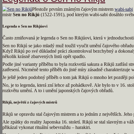
Přestože prvním známým čajovým mistrem
wabi-sabi
mistr
Sen no Rikjú
(1522-1591), pod kterým wabi-sabi dosáhlo svéh
Legenda o Sen no Rikjúovi
Často zmiňovaná je legenda o Sen no Rikjúovi, která v jednoduchosti 
Sen no Rikjú se jako mladý muž toužil vyučit umění čajového obřad
Když Rikjú po své důkladné práci zkontroloval bezchybný a dokonalý
několik krásně zbarvených listů opět spadlo.
Podle jiné varianty příběhu to byla rozkvetlá sakura a Rikjů zatřásl 
zatřesení. Nicméně tento příběh do jisté míry zásadně charakterizuje 
Je ještě jeden podobný příběh o tom jak Rikjú o mnoho let později p
No, je to legenda, která zní lehce až pohádkově. Ale bylo to v 16. stol
rozkvětu umění. A to i umění japonských čajových obřadů.
Rikjů, největší z čajových mistrů
Rikjů se opravdu stal čajovým mistrem a to jedním z největších. Jeho 
Ale zpátky do reality Japonska 16. století. Rikjú se stal slavným a vá
přikázal vykonat rituální sebevraždu – harakiri.